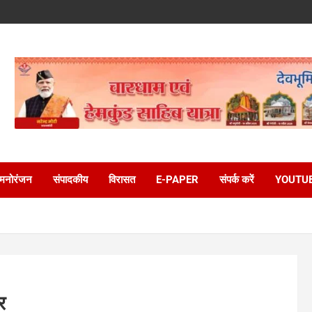
मनोरंजन
संपादकीय
विरासत
E-PAPER
संपर्क करें
YOUTU
र