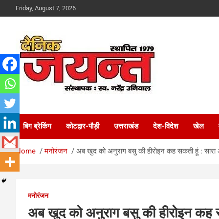
Skip
Friday, August 7, 2026
to
content
Uttarakhand News Portal
Dainik Jayant
बिग ब्रेकिंग
कोटद्वार-पौड़ी
उत्तराखंड
देश-विदेश
खेल
Home
मनोरंजन
अब खुद को अनुराग बसु की हीरोइन कह सकती हूं : सार
मनोरंजन
अब खुद को अनुराग बसु की हीरोइन कह स