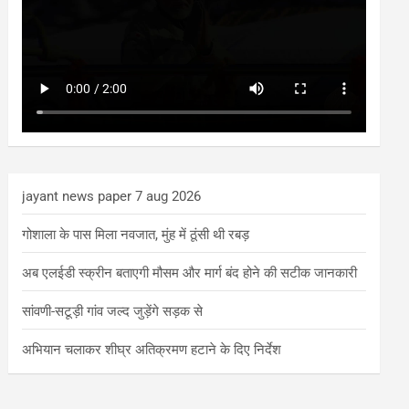
jayant news paper 7 aug 2026
गोशाला के पास मिला नवजात, मुंह में ठूंसी थी रबड़
अब एलईडी स्क्रीन बताएगी मौसम और मार्ग बंद होने की सटीक जानकारी
सांवणी-सटूड़ी गांव जल्द जुड़ेंगे सड़क से
अभियान चलाकर शीघ्र अतिक्रमण हटाने के दिए निर्देश