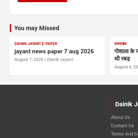
You may Missed
DAINIK JAYANT E-PAPER
उत्तराखंड
jayant news paper 7 aug 2026
गोशाला के प
थी रबड़
August 7, 2026
Dainik Jayant
August 6, 2
Dainik 
About Us
Contact Us
Terms And C