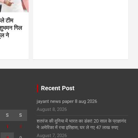
हले टीम
 शुभमन गिल
ुल ने
Recent Post
jayant news paper 8 aug 2026
August 8, 2026
S
S
शतरंज की दुनिया में भारत का डंका! 20 साल के प्रज्ञानंद
1
2
ने अमेरिका में रचा इतिहास; घर ले गए 47 लाख रुपए
August 7, 2026
8
9