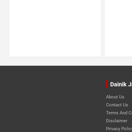
Dainik 
About Us
Contact Us
Terms And C
Disclaimer
Privacy Polic