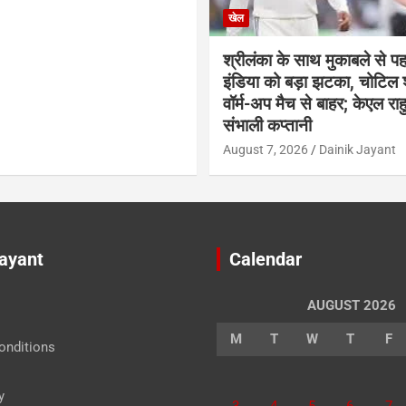
खेल
श्रीलंका के साथ मुकाबले से प
इंडिया को बड़ा झटका, चोटिल
वॉर्म-अप मैच से बाहर; केएल राह
संभाली कप्तानी
August 7, 2026
Dainik Jayant
Jayant
Calendar
AUGUST 2026
M
T
W
T
F
onditions
y
3
4
5
6
7