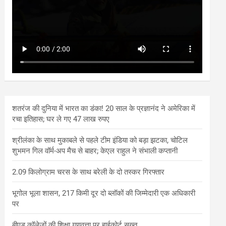
शतरंज की दुनिया में भारत का डंका! 20 साल के प्रज्ञानंद ने अमेरिका में
रचा इतिहास; घर ले गए 47 लाख रुपए
श्रीलंका के साथ मुकाबले से पहले टीम इंडिया को बड़ा झटका, चोटिल
शुभमन गिल वॉर्म-अप मैच से बाहर; केएल राहुल ने संभाली कप्तानी
2.09 किलोग्राम चरस के साथ बरेली के दो तस्कर गिरफ्तार
भूगोल भूला शासन, 217 किमी दूर दो ब्लॉकों की जिम्मेदारी एक अधिकारी
पर
बीएड कॉलेजों की शिक्षा गुणवत्ता पर हाईकोर्ट सख्त