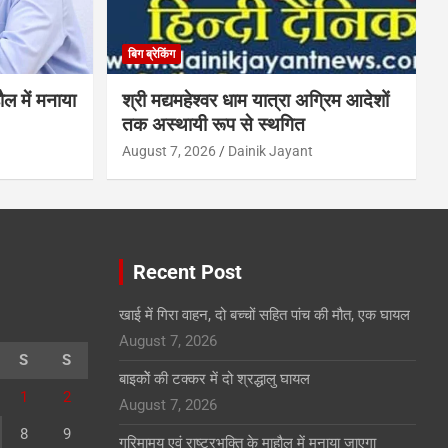
बिग ब्रेकिंग
ौल में मनाया
श्री मद्यमहेश्वर धाम यात्रा अग्रिम आदेशों
तक अस्थायी रूप से स्थगित
August 7, 2026
Dainik Jayant
Recent Post
खाई में गिरा वाहन, दो बच्चों सहित पांच की मौत, एक घायल
August 7, 2026
S
S
बाइकोें की टक्कर में दो श्रद्धालु घायल
1
2
August 7, 2026
8
9
गरिमामय एवं राष्ट्रभक्ति के माहौल में मनाया जाएगा