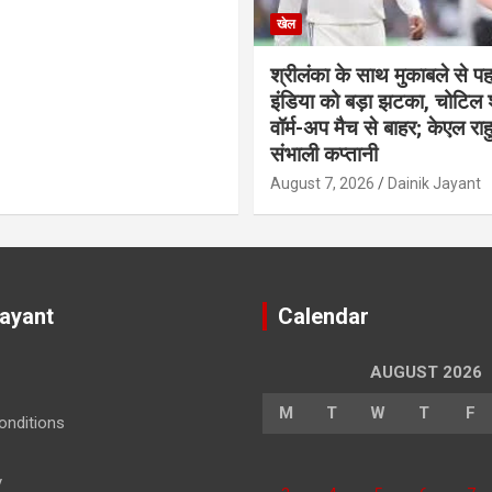
खेल
श्रीलंका के साथ मुकाबले से प
इंडिया को बड़ा झटका, चोटिल
वॉर्म-अप मैच से बाहर; केएल राह
संभाली कप्तानी
August 7, 2026
Dainik Jayant
Jayant
Calendar
AUGUST 2026
M
T
W
T
F
nditions
y