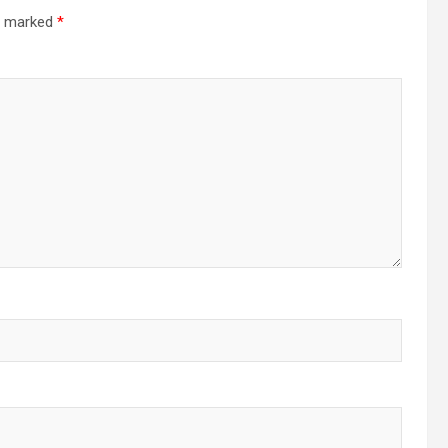
re marked
*