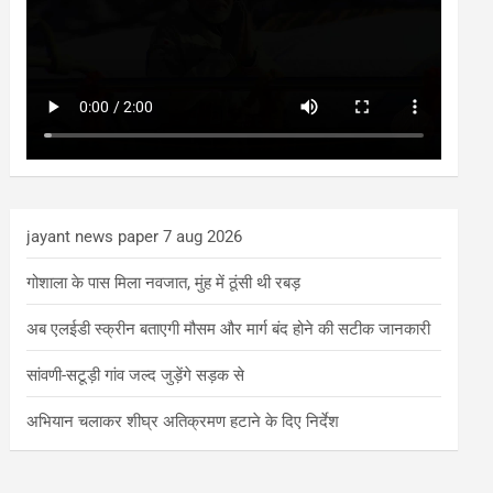
jayant news paper 7 aug 2026
गोशाला के पास मिला नवजात, मुंह में ठूंसी थी रबड़
अब एलईडी स्क्रीन बताएगी मौसम और मार्ग बंद होने की सटीक जानकारी
सांवणी-सटूड़ी गांव जल्द जुड़ेंगे सड़क से
अभियान चलाकर शीघ्र अतिक्रमण हटाने के दिए निर्देश