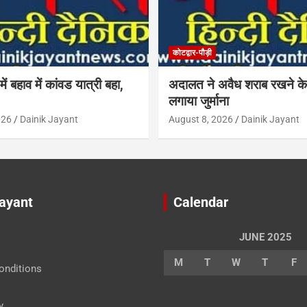
कोटद्वार-पौड़ी
में बहाव में कांवड यात्री बहा,
अदालत ने अवैध शराब रखने के
लगाया जुर्माना
026
Dainik Jayant
August 8, 2026
Dainik Jayant
Jayant
Calendar
JUNE 2025
M
T
W
T
F
onditions
y