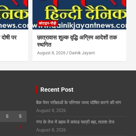
कोटद्वार-पौड़ी
 दोषी पर
छात्रावास शुल्क वृद्धि अग्रिम आदेशों तक
स्थगित
August 8, 2026
Dainik Jayant
Recent Post
बैक पेपर परीक्षाओं के परिणाम जल्द घोषित करने की मांग
August 8, 2026
S
S
गंगा के तेज में बहाव में कांवड यात्री बहा, तलाश तेज
1
August 8, 2026