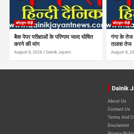
कोटद्वार-पौड़ी
कोटद्वार-पौड़ी
बैक पेपर परीक्षाओं के परिणाम जल्द घोषित
गंगा के तेज 
करने की मांग
तलाश तेज
August 8, 2026
Dainik Jayant
August 8, 2
Dainik 
About Us
Contact Us
Terms And C
Disclaimer
Privacy Polic