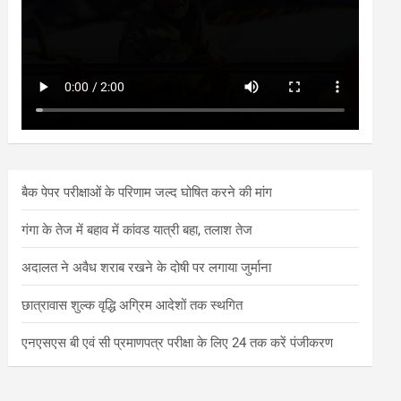
बैक पेपर परीक्षाओं के परिणाम जल्द घोषित करने की मांग
गंगा के तेज में बहाव में कांवड यात्री बहा, तलाश तेज
अदालत ने अवैध शराब रखने के दोषी पर लगाया जुर्माना
छात्रावास शुल्क वृद्धि अग्रिम आदेशों तक स्थगित
एनएसएस बी एवं सी प्रमाणपत्र परीक्षा के लिए 24 तक करें पंजीकरण