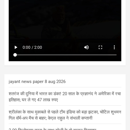
jayant news paper 8 aug 2026
शतरंज की दुनिया में भारत का डंका! 20 साल के प्रज्ञानंद ने अमेरिका में रचा
इतिहास; घर ले गए 47 लाख रुपए
श्रीलंका के साथ मुकाबले से पहले टीम इंडिया को बड़ा झटका, चोटिल शुभमन
गिल वॉर्म-अप मैच से बाहर; केएल राहुल ने संभाली कप्तानी