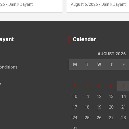
026
Dainik Jayant
August 6, 2026
Dainik Jayant
Jayant
Calendar
AUGUST 2026
M
T
W
T
F
onditions
y
3
4
5
6
7
10
11
12
13
14
17
18
19
20
21
24
25
26
27
28
31