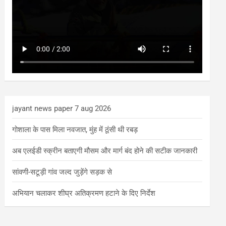
jayant news paper 7 aug 2026
गोशाला के पास मिला नवजात, मुंह में ठूंसी थी रबड़
अब एलईडी स्क्रीन बताएगी मौसम और मार्ग बंद होने की सटीक जानकारी
सांवणी-सटूड़ी गांव जल्द जुड़ेंगे सड़क से
अभियान चलाकर शीघ्र अतिक्रमण हटाने के दिए निर्देश