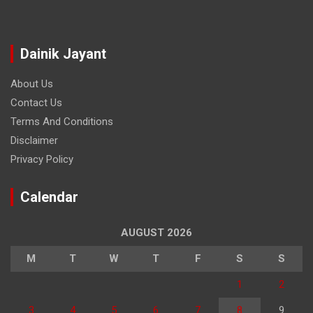
Dainik Jayant
About Us
Contact Us
Terms And Conditions
Disclaimer
Privacy Policy
Calendar
AUGUST 2026
M
T
W
T
F
S
S
1
2
3
4
5
6
7
8
9