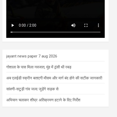
jayant news paper 7 aug 2026
गोशाला के पास मिला नवजात, मुंह में ठूंसी थी रबड़
अब एलईडी स्क्रीन बताएगी मौसम और मार्ग बंद होने की सटीक जानकारी
सांवणी-सटूड़ी गांव जल्द जुड़ेंगे सड़क से
अभियान चलाकर शीघ्र अतिक्रमण हटाने के दिए निर्देश