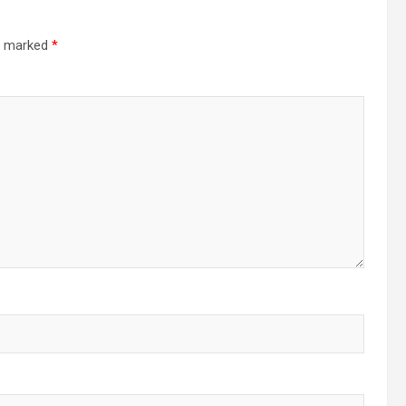
re marked
*