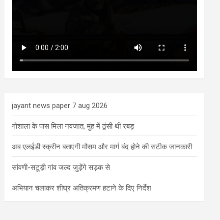
jayant news paper 7 aug 2026
गोशाला के पास मिला नवजात, मुंह में ठूंसी थी रबड़
अब एलईडी स्क्रीन बताएगी मौसम और मार्ग बंद होने की सटीक जानकारी
सांवणी-सटूड़ी गांव जल्द जुड़ेंगे सड़क से
अभियान चलाकर शीघ्र अतिक्रमण हटाने के दिए निर्देश