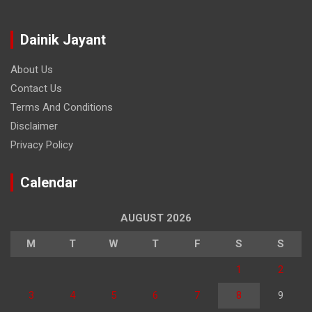
Dainik Jayant
About Us
Contact Us
Terms And Conditions
Disclaimer
Privacy Policy
Calendar
AUGUST 2026
M
T
W
T
F
S
S
1
2
3
4
5
6
7
8
9