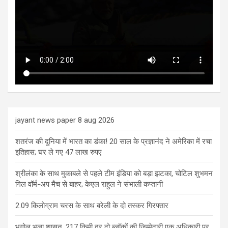
jayant news paper 8 aug 2026
शतरंज की दुनिया में भारत का डंका! 20 साल के प्रज्ञानंद ने अमेरिका में रचा
इतिहास; घर ले गए 47 लाख रुपए
श्रीलंका के साथ मुकाबले से पहले टीम इंडिया को बड़ा झटका, चोटिल शुभमन
गिल वॉर्म-अप मैच से बाहर; केएल राहुल ने संभाली कप्तानी
2.09 किलोग्राम चरस के साथ बरेली के दो तस्कर गिरफ्तार
भूगोल भूला शासन, 217 किमी दूर दो ब्लॉकों की जिम्मेदारी एक अधिकारी पर