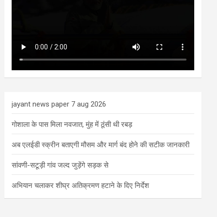
jayant news paper 7 aug 2026
गोशाला के पास मिला नवजात, मुंह में ठूंसी थी रबड़
अब एलईडी स्क्रीन बताएगी मौसम और मार्ग बंद होने की सटीक जानकारी
सांवणी-सटूड़ी गांव जल्द जुड़ेंगे सड़क से
अभियान चलाकर शीघ्र अतिक्रमण हटाने के दिए निर्देश