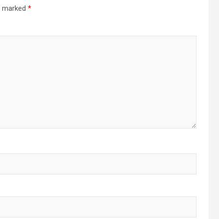
re marked
*