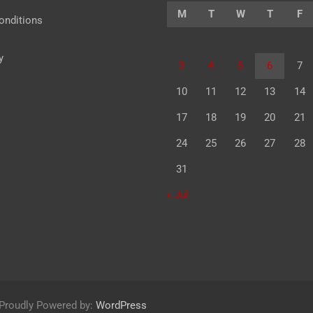
M
T
W
T
F
onditions
y
3
4
5
6
7
10
11
12
13
14
17
18
19
20
21
24
25
26
27
28
31
« Jul
Proudly Powered by:
WordPress