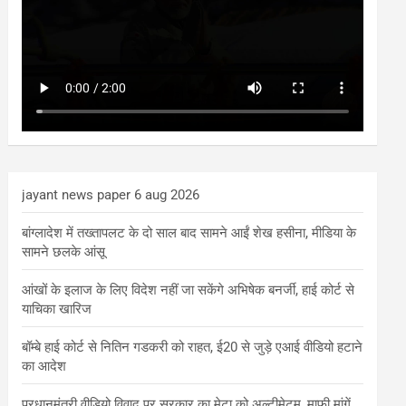
jayant news paper 6 aug 2026
बांग्लादेश में तख्तापलट के दो साल बाद सामने आईं शेख हसीना, मीडिया के
सामने छलके आंसू
आंखों के इलाज के लिए विदेश नहीं जा सकेंगे अभिषेक बनर्जी, हाई कोर्ट से
याचिका खारिज
बॉम्बे हाई कोर्ट से नितिन गडकरी को राहत, ई20 से जुड़े एआई वीडियो हटाने
का आदेश
प्रधानमंत्री वीडियो विवाद पर सरकार का मेटा को अल्टीमेटम, माफी मांगें