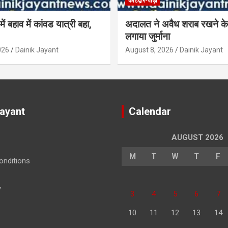
कोटद्वार-पौड़ी
में बहाव में कांवड यात्री बहा,
अदालत ने अवैध शराब रखने के
लगाया जुर्माना
026
Dainik Jayant
August 8, 2026
Dainik Jayant
Jayant
Calendar
AUGUST 2026
M
T
W
T
F
nditions
y
3
4
5
6
7
10
11
12
13
14