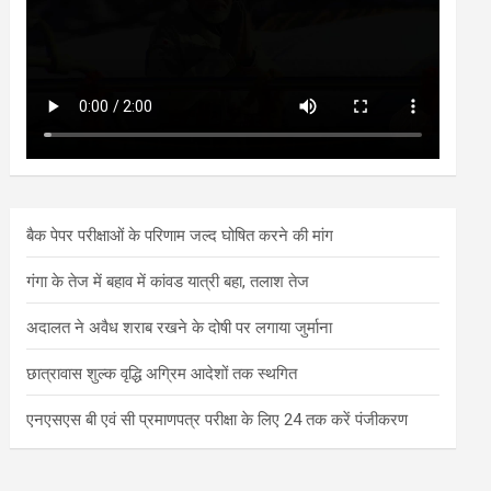
बैक पेपर परीक्षाओं के परिणाम जल्द घोषित करने की मांग
गंगा के तेज में बहाव में कांवड यात्री बहा, तलाश तेज
अदालत ने अवैध शराब रखने के दोषी पर लगाया जुर्माना
छात्रावास शुल्क वृद्धि अग्रिम आदेशों तक स्थगित
एनएसएस बी एवं सी प्रमाणपत्र परीक्षा के लिए 24 तक करें पंजीकरण