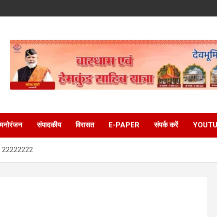
मनोरंजन
संपादकीय
विरासत
E-PAPER
संपर्क करें
YOUTU
22222222