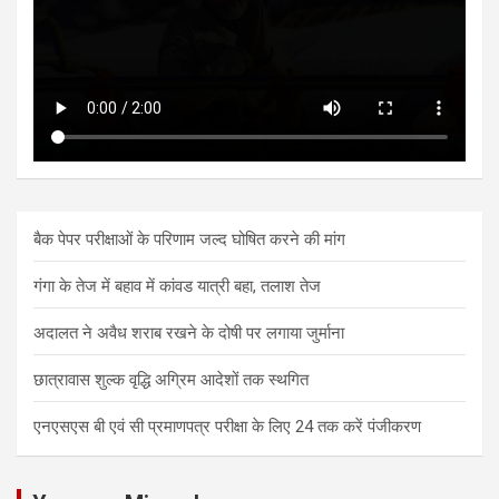
बैक पेपर परीक्षाओं के परिणाम जल्द घोषित करने की मांग
गंगा के तेज में बहाव में कांवड यात्री बहा, तलाश तेज
अदालत ने अवैध शराब रखने के दोषी पर लगाया जुर्माना
छात्रावास शुल्क वृद्धि अग्रिम आदेशों तक स्थगित
एनएसएस बी एवं सी प्रमाणपत्र परीक्षा के लिए 24 तक करें पंजीकरण