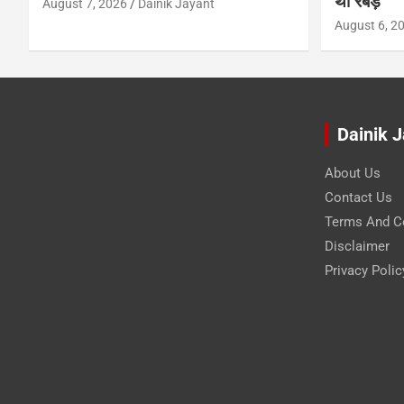
थी रबड़
August 7, 2026
Dainik Jayant
August 6, 2
Dainik 
About Us
Contact Us
Terms And C
Disclaimer
Privacy Polic