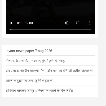
jayant news paper 7 aug 2026
गोशाला के पास मिला नवजात, मुंह में ठूंसी थी रबड़
अब एलईडी स्क्रीन बताएगी मौसम और मार्ग बंद होने की सटीक जानकारी
सांवणी-सटूड़ी गांव जल्द जुड़ेंगे सड़क से
अभियान चलाकर शीघ्र अतिक्रमण हटाने के दिए निर्देश