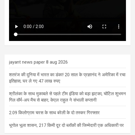
jayant news paper 8 aug 2026
शतरंज की दुनिया में भारत का डंका! 20 साल के प्रज्ञानंद ने अमेरिका में रचा
इतिहास; घर ले गए 47 लाख रुपए
श्रीलंका के साथ मुकाबले से पहले टीम इंडिया को बड़ा झटका, चोटिल शुभमन
गिल वॉर्म-अप मैच से बाहर; केएल राहुल ने संभाली कप्तानी
2.09 किलोग्राम चरस के साथ बरेली के दो तस्कर गिरफ्तार
भूगोल भूला शासन, 217 किमी दूर दो ब्लॉकों की जिम्मेदारी एक अधिकारी पर