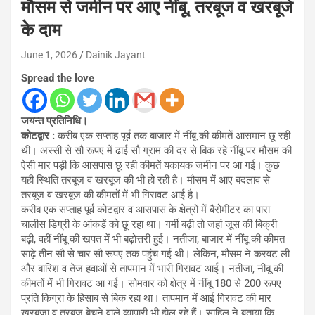
मौसम से जमीन पर आए नींबू, तरबूज व खरबूजे
के दाम
June 1, 2026
Dainik Jayant
Spread the love
जयन्त प्रतिनिधि।
कोटद्वार :
करीब एक सप्ताह पूर्व तक बाजार में नींबू की कीमतें आसमान छू रही
थी। अस्सी से सौ रूपए में ढाई सौ ग्राम की दर से बिक रहे नींबू पर मौसम की
ऐसी मार पड़ी कि आसपास छू रही कीमतें यकायक जमीन पर आ गई। कुछ
यही स्थिति तरबूज व खरबूज की भी हो रही है। मौसम में आए बदलाव से
तरबूज व खरबूज की कीमतों में भी गिरावट आई है।
करीब एक सप्ताह पूर्व कोटद्वार व आसपास के क्षेत्रों में बैरोमीटर का पारा
चालीस डिग्री के आंकड़ें को छू रहा था। गर्मी बढ़ी तो जहां जूस की बिक्री
बढ़ी, वहीं नींबू की खपत में भी बढ़ोत्तरी हुई। नतीजा, बाजार में नींबू की कीमत
साढ़े तीन सौ से चार सौ रूपए तक पहुंच गई थी। लेकिन, मौसम ने करवट ली
और बारिश व तेज हवाओं से तापमान में भारी गिरावट आई। नतीजा, नींबू की
कीमतों में भी गिरावट आ गई। सोमवार को क्षेत्र में नींबू 180 से 200 रूपए
प्रति किग्रा के हिसाब से बिक रहा था। तापमान में आई गिरावट की मार
खरबूजा व तरबूज बेचने वाले व्यापारी भी झेल रहे हैं। साहिल ने बताया कि