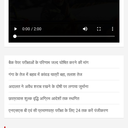
बैक पेपर परीक्षाओं के परिणाम जल्द घोषित करने की मांग
गंगा के तेज में बहाव में कांवड यात्री बहा, तलाश तेज
अदालत ने अवैध शराब रखने के दोषी पर लगाया जुर्माना
छात्रावास शुल्क वृद्धि अग्रिम आदेशों तक स्थगित
एनएसएस बी एवं सी प्रमाणपत्र परीक्षा के लिए 24 तक करें पंजीकरण