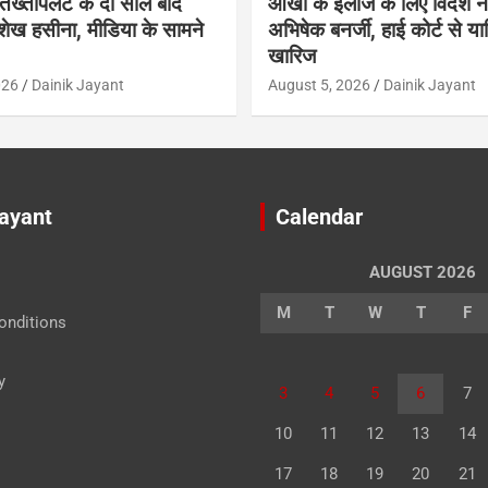
में तख्तापलट के दो साल बाद
आंखों के इलाज के लिए विदेश नह
शेख हसीना, मीडिया के सामने
अभिषेक बनर्जी, हाई कोर्ट से य
खारिज
026
Dainik Jayant
August 5, 2026
Dainik Jayant
Jayant
Calendar
AUGUST 2026
M
T
W
T
F
onditions
y
3
4
5
6
7
10
11
12
13
14
17
18
19
20
21