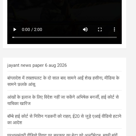
jayant news paper 6 aug 2026
बांग्लादेश में तख्तापलट के दो साल बाद सामने आईं शेख हसीना, मीडिया के
सामने छलके आंसू
आंखों के इलाज के लिए विदेश नहीं जा सकेंगे अभिषेक बनर्जी, हाई कोर्ट से
याचिका खारिज
बॉम्बे हाई कोर्ट से नितिन गडकरी को राहत, ई20 से जुड़े एआई वीडियो हटाने
का आदेश
प्रधानमंत्री वीडियो विवाद पर सरकार का मेटा को अल्टीमेटम, माफी मांगें