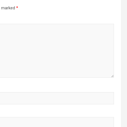
re marked
*