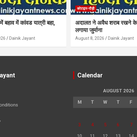
कोटद्वार-पौड़ी
में बहाव में कांवड यात्री बहा,
अदालत ने अवैध शराब रखने के
लगाया जुर्माना
026
Dainik Jayant
August 8, 2026
Dainik Jayant
Jayant
Calendar
AUGUST 2026
M
T
W
T
F
nditions
y
3
4
5
6
7
10
11
12
13
14