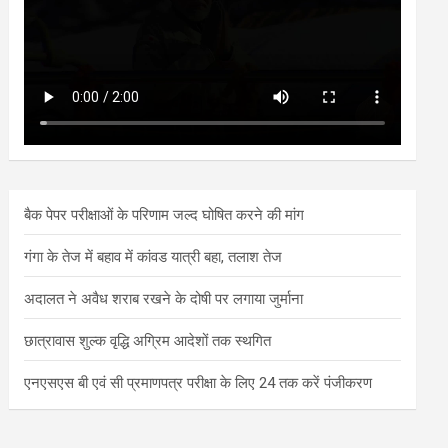
बैक पेपर परीक्षाओं के परिणाम जल्द घोषित करने की मांग
गंगा के तेज में बहाव में कांवड यात्री बहा, तलाश तेज
अदालत ने अवैध शराब रखने के दोषी पर लगाया जुर्माना
छात्रावास शुल्क वृद्धि अग्रिम आदेशों तक स्थगित
एनएसएस बी एवं सी प्रमाणपत्र परीक्षा के लिए 24 तक करें पंजीकरण