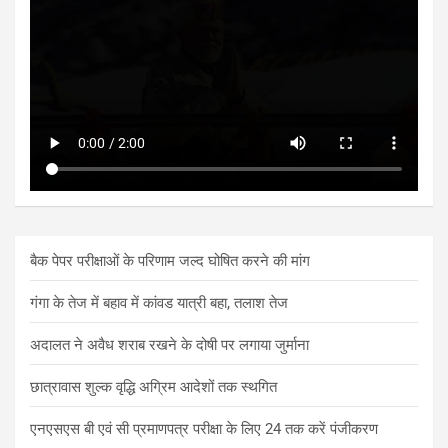
बैक पेपर परीक्षाओं के परिणाम जल्द घोषित करने की मांग
गंगा के तेज में बहाव में कांवड यात्री बहा, तलाश तेज
अदालत ने अवैध शराब रखने के दोषी पर लगाया जुर्माना
छात्रावास शुल्क वृद्धि अग्रिम आदेशों तक स्थगित
एनएसएस बी एवं सी प्रमाणपत्र परीक्षा के लिए 24 तक करें पंजीकरण