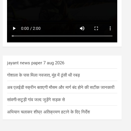
jayant news paper 7 aug 2026
गोशाला के पास मिला नवजात, मुंह में ठूंसी थी रबड़
अब एलईडी स्क्रीन बताएगी मौसम और मार्ग बंद होने की सटीक जानकारी
सांवणी-सटूड़ी गांव जल्द जुड़ेंगे सड़क से
अभियान चलाकर शीघ्र अतिक्रमण हटाने के दिए निर्देश