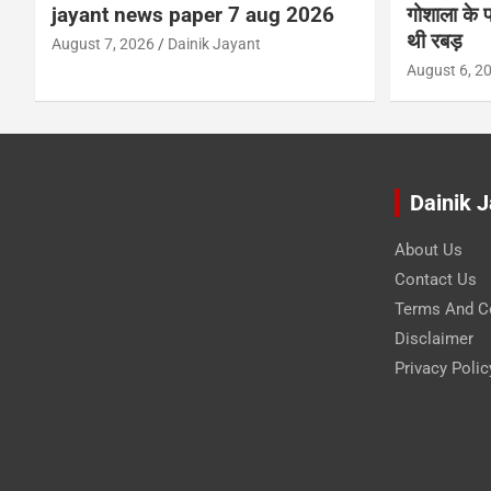
jayant news paper 7 aug 2026
गोशाला के प
थी रबड़
August 7, 2026
Dainik Jayant
August 6, 2
Dainik 
About Us
Contact Us
Terms And C
Disclaimer
Privacy Polic