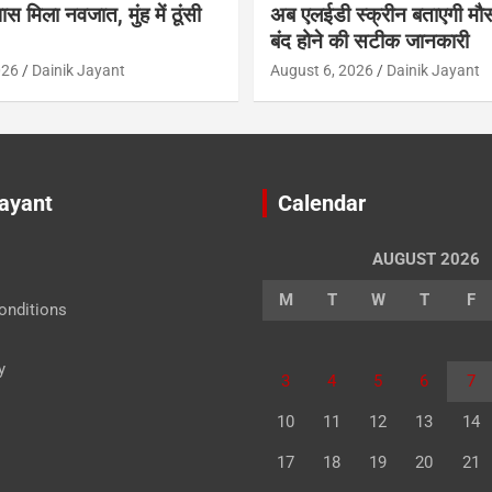
ास मिला नवजात, मुंह में ठूंसी
अब एलईडी स्क्रीन बताएगी मौस
बंद होने की सटीक जानकारी
026
Dainik Jayant
August 6, 2026
Dainik Jayant
Jayant
Calendar
AUGUST 2026
M
T
W
T
F
onditions
y
3
4
5
6
7
10
11
12
13
14
17
18
19
20
21