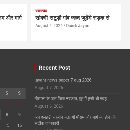
उत्तराखंड
म और मार्ग
सांवणी-सटूड़ी गांव जल्द जुड़ेंगे सड़क से
August 6, 2026
Dainik Jayant
Recent Post
jayant news paper 7 aug 2026
August 7, 2026
S
S
गोशाला के पास मिला नवजात, मुंह में ठूंसी थी रबड़
1
2
August 6, 2026
8
9
अब एलईडी स्क्रीन बताएगी मौसम और मार्ग बंद होने की
सटीक जानकारी
15
16