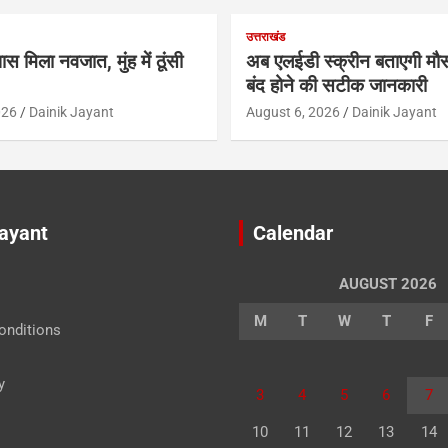
उत्तराखंड
ास मिला नवजात, मुंह में ठूंसी
अब एलईडी स्क्रीन बताएगी मौस
बंद होने की सटीक जानकारी
026
Dainik Jayant
August 6, 2026
Dainik Jayant
Jayant
Calendar
AUGUST 2026
M
T
W
T
F
onditions
y
3
4
5
6
7
10
11
12
13
14