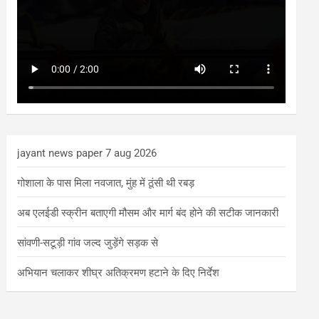
jayant news paper 7 aug 2026
गोशाला के पास मिला नवजात, मुंह में ठूंसी थी रबड़
अब एलईडी स्क्रीन बताएगी मौसम और मार्ग बंद होने की सटीक जानकारी
सांवणी-सटूड़ी गांव जल्द जुड़ेंगे सड़क से
अभियान चलाकर शीघ्र अतिक्रमण हटाने के दिए निर्देश