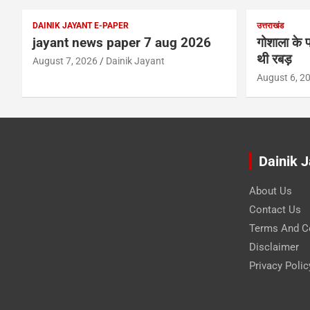
DAINIK JAYANT E-PAPER
उत्तराखंड
jayant news paper 7 aug 2026
गोशाला के प
थी रबड़
August 7, 2026
Dainik Jayant
August 6, 2
Dainik 
About Us
Contact Us
Terms And C
Disclaimer
Privacy Polic