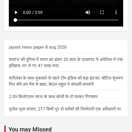
jayant news paper 8 aug 2026
शतरंज की दुनिया में भारत का डंका! 20 साल के प्रज्ञानंद ने अमेरिका में रचा
इतिहास; घर ले गए 47 लाख रुपए
श्रीलंका के साथ मुकाबले से पहले टीम इंडिया को बड़ा झटका, चोटिल शुभमन
गिल वॉर्म-अप मैच से बाहर; केएल राहुल ने संभाली कप्तानी
2.09 किलोग्राम चरस के साथ बरेली के दो तस्कर गिरफ्तार
भूगोल भूला शासन, 217 किमी दूर दो ब्लॉकों की जिम्मेदारी एक अधिकारी पर
You may Missed