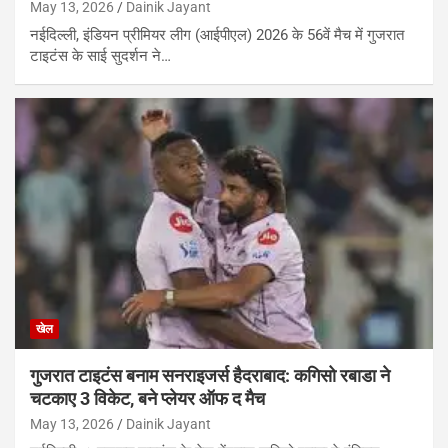
May 13, 2026
Dainik Jayant
नईदिल्ली, इंडियन प्रीमियर लीग (आईपीएल) 2026 के 56वें मैच में गुजरात
टाइटंस के साई सुदर्शन ने…
खेल
गुजरात टाइटंस बनाम सनराइजर्स हैदराबाद: कगिसो रबाडा ने
चटकाए 3 विकेट, बने प्लेयर ऑफ द मैच
May 13, 2026
Dainik Jayant