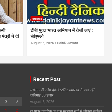
उत्तराखंड
ेगी
टीबी मुक्त भारत अभियान में तेजी लाएं :
मंत्री ने दी
सीएमओ
August 6, 2026
Dainik Jayant
Recent Post
अणीमठ की रश्मि देवी रेस्टोरेंट व्यवसाय से कमा रहीं
प्रतिमाह 30 हजार
S
S
August 6, 2026
1
2
हर पात्र नागरिक का नाम मतदाता सूची में जोड़ना सर्वोच्च