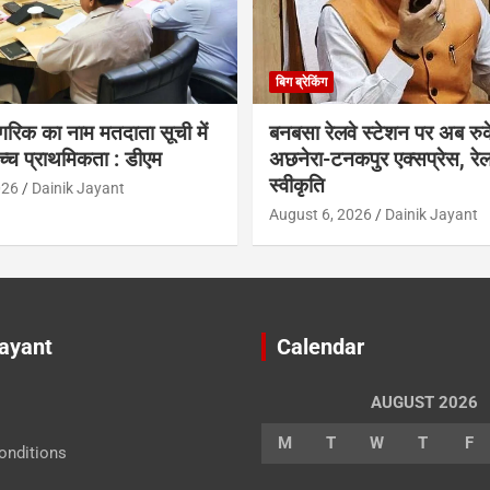
बिग ब्रेकिंग
गरिक का नाम मतदाता सूची में
बनबसा रेलवे स्टेशन पर अब रुक
च्च प्राथमिकता : डीएम
अछनेरा-टनकपुर एक्सप्रेस, रेल 
स्वीकृति
026
Dainik Jayant
August 6, 2026
Dainik Jayant
Jayant
Calendar
AUGUST 2026
M
T
W
T
F
onditions