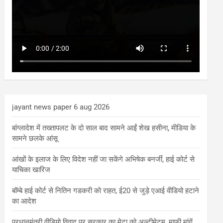
jayant news paper 6 aug 2026
बांग्लादेश में तख्तापलट के दो साल बाद सामने आईं शेख हसीना, मीडिया के
सामने छलके आंसू
आंखों के इलाज के लिए विदेश नहीं जा सकेंगे अभिषेक बनर्जी, हाई कोर्ट से
याचिका खारिज
बॉम्बे हाई कोर्ट से नितिन गडकरी को राहत, ई20 से जुड़े एआई वीडियो हटाने
का आदेश
प्रधानमंत्री वीडियो विवाद पर सरकार का मेटा को अल्टीमेटम, माफी मांगें