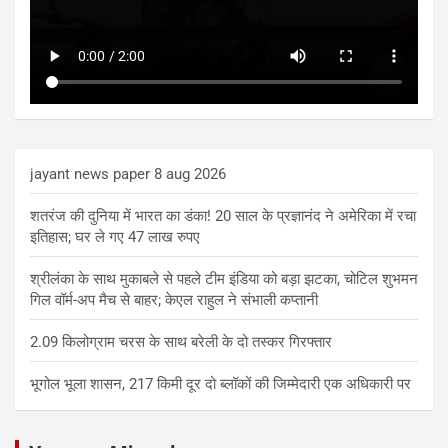
jayant news paper 8 aug 2026
शतरंज की दुनिया में भारत का डंका! 20 साल के प्रज्ञानंद ने अमेरिका में रचा
इतिहास; घर ले गए 47 लाख रुपए
श्रीलंका के साथ मुकाबले से पहले टीम इंडिया को बड़ा झटका, चोटिल शुभमन
गिल वॉर्म-अप मैच से बाहर; केएल राहुल ने संभाली कप्तानी
2.09 किलोग्राम चरस के साथ बरेली के दो तस्कर गिरफ्तार
भूगोल भूला शासन, 217 किमी दूर दो ब्लॉकों की जिम्मेदारी एक अधिकारी पर