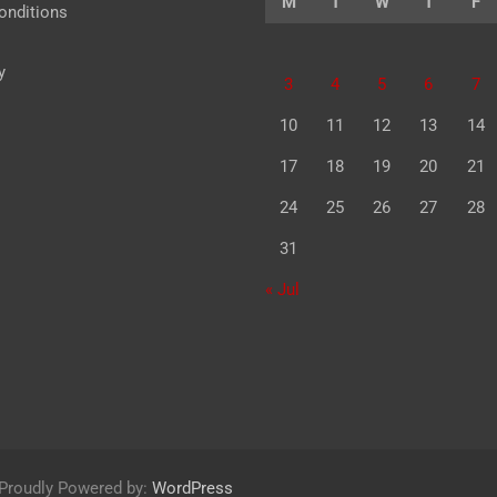
M
T
W
T
F
onditions
y
3
4
5
6
7
10
11
12
13
14
17
18
19
20
21
24
25
26
27
28
31
« Jul
Proudly Powered by:
WordPress