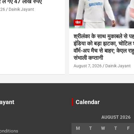
 ले गए 47 लाख रुपए
026
Dainik Jayant
खेल
श्रीलंका के साथ मुकाबले से प
इंडिया को बड़ा झटका, चोटिल
वॉर्म-अप मैच से बाहर; केएल राह
संभाली कप्तानी
August 7, 2026
Dainik Jayant
Jayant
Calendar
AUGUST 2026
M
T
W
T
F
onditions