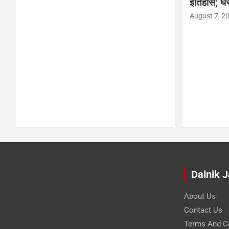
इतिहास; घर
August 7, 2
Dainik 
About Us
Contact Us
Terms And C