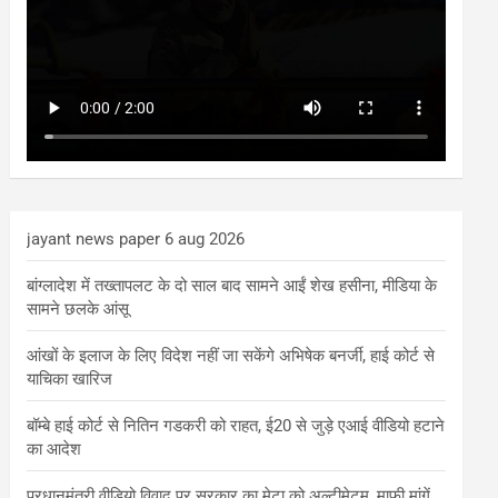
jayant news paper 6 aug 2026
बांग्लादेश में तख्तापलट के दो साल बाद सामने आईं शेख हसीना, मीडिया के
सामने छलके आंसू
आंखों के इलाज के लिए विदेश नहीं जा सकेंगे अभिषेक बनर्जी, हाई कोर्ट से
याचिका खारिज
बॉम्बे हाई कोर्ट से नितिन गडकरी को राहत, ई20 से जुड़े एआई वीडियो हटाने
का आदेश
प्रधानमंत्री वीडियो विवाद पर सरकार का मेटा को अल्टीमेटम, माफी मांगें