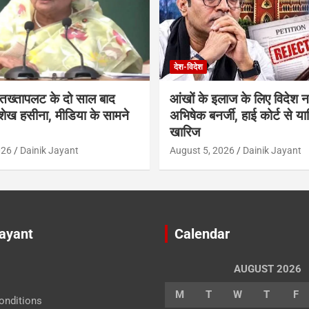
देश-विदेश
में तख्तापलट के दो साल बाद
आंखों के इलाज के लिए विदेश नह
शेख हसीना, मीडिया के सामने
अभिषेक बनर्जी, हाई कोर्ट से य
खारिज
026
Dainik Jayant
August 5, 2026
Dainik Jayant
Jayant
Calendar
AUGUST 2026
M
T
W
T
F
onditions