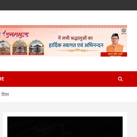
BE
ई दिशा