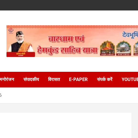
मनोरंजन
संपादकीय
विरासत
E-PAPER
संपर्क करें
YOUTU
6