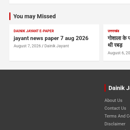
You may Missed
DAINIK JAYANT E-PAPER
उत्तराखंड
jayant news paper 7 aug 2026
गोशाला के प
थी रबड़
August 7, 2026
Dainik Jayant
August 6, 2
Dainik 
About Us
Contact Us
Terms And C
Disclaimer