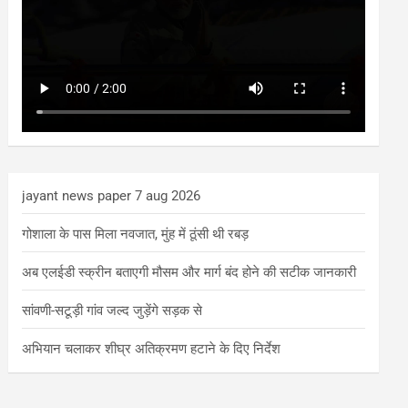
jayant news paper 7 aug 2026
गोशाला के पास मिला नवजात, मुंह में ठूंसी थी रबड़
अब एलईडी स्क्रीन बताएगी मौसम और मार्ग बंद होने की सटीक जानकारी
सांवणी-सटूड़ी गांव जल्द जुड़ेंगे सड़क से
अभियान चलाकर शीघ्र अतिक्रमण हटाने के दिए निर्देश