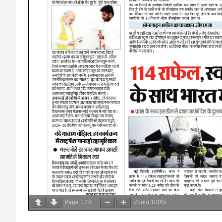
Page
1
/
8
Zoom
100%