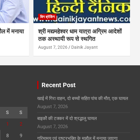
बिग ब्रेकिंग
ौल में मनाया
श्री मद्यमहेश्वर धाम यात्रा अग्रिम आदेशों
तक अस्थायी रूप से स्थगित
August 7, 2026
Dainik Jayant
Recent Post
खाई में गिरा वाहन, दो बच्चों सहित पांच की मौत, एक घायल
August 7, 2026
S
S
बाइकोें की टक्कर में दो श्रद्धालु घायल
1
2
August 7, 2026
8
9
गरिमामय एवं राष्ट्रभक्ति के माहौल में मनाया जाएगा