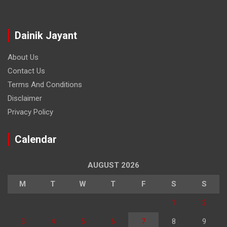
Dainik Jayant
About Us
Contact Us
Terms And Conditions
Disclaimer
Privacy Policy
Calendar
AUGUST 2026
M
T
W
T
F
S
S
1
2
3
4
5
6
7
8
9