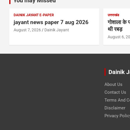
You may Missed
DAINIK JAYANT E-PAPER
उत्तराखंड
jayant news paper 7 aug 2026
गोशाला के प
थी रबड़
August 7, 2026
Dainik Jayant
August 6, 2
Dainik 
About Us
Contact Us
Terms And C
Disclaimer
Privacy Polic