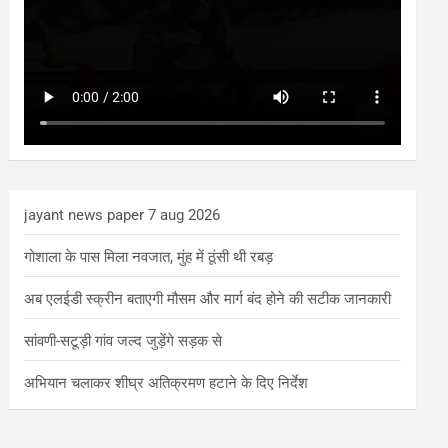
jayant news paper 7 aug 2026
गोशाला के पास मिला नवजात, मुंह में ठूंसी थी रबड़
अब एलईडी स्क्रीन बताएगी मौसम और मार्ग बंद होने की सटीक जानकारी
सांवणी-सटूड़ी गांव जल्द जुड़ेंगे सड़क से
अभियान चलाकर शीघ्र अतिक्रमण हटाने के दिए निर्देश