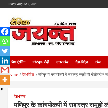
Skip
Friday, August 7, 2026
to
content
Uttarakhand News Portal
Dainik Jayant
बिग ब्रेकिंग
कोटद्वार-पौड़ी
उत्तराखंड
देश-विदेश
खेल
Home
देश-विदेश
मणिपुर के कांगपोकपी में सशस्त्र समूहों की गोलीबारी में म
देश-विदेश
मणिपुर के कांगपोकपी में सशस्त्र समूहों की