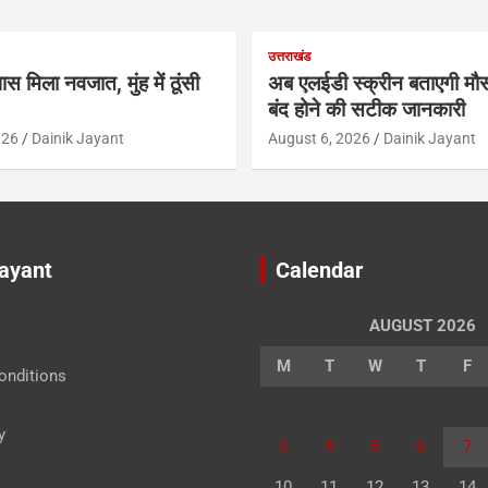
उत्तराखंड
ास मिला नवजात, मुंह में ठूंसी
अब एलईडी स्क्रीन बताएगी मौस
बंद होने की सटीक जानकारी
026
Dainik Jayant
August 6, 2026
Dainik Jayant
Jayant
Calendar
AUGUST 2026
M
T
W
T
F
onditions
y
3
4
5
6
7
10
11
12
13
14