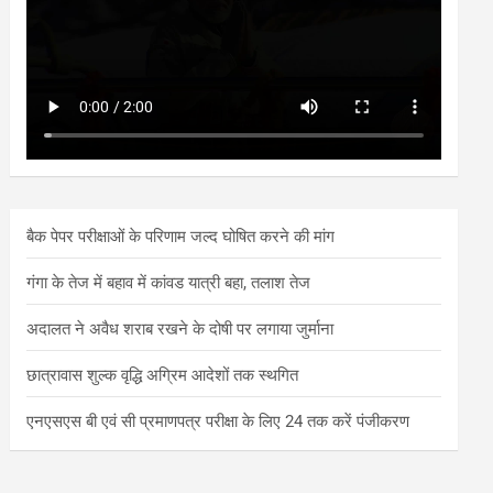
बैक पेपर परीक्षाओं के परिणाम जल्द घोषित करने की मांग
गंगा के तेज में बहाव में कांवड यात्री बहा, तलाश तेज
अदालत ने अवैध शराब रखने के दोषी पर लगाया जुर्माना
छात्रावास शुल्क वृद्धि अग्रिम आदेशों तक स्थगित
एनएसएस बी एवं सी प्रमाणपत्र परीक्षा के लिए 24 तक करें पंजीकरण