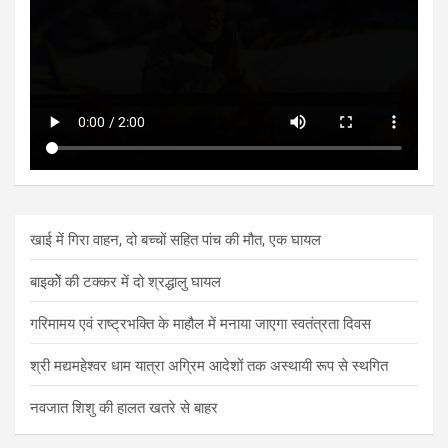
खाई में गिरा वाहन, दो बच्चों सहित पांच की मौत, एक घायल
बाइकोें की टक्कर में दो श्रद्धालु घायल
गरिमामय एवं राष्ट्रभक्ति के माहौल में मनाया जाएगा स्वतंत्रता दिवस
श्री मद्यमहेश्वर धाम यात्रा अग्रिम आदेशों तक अस्थायी रूप से स्थगित
नवजात शिशु की हालत खतरे से बाहर