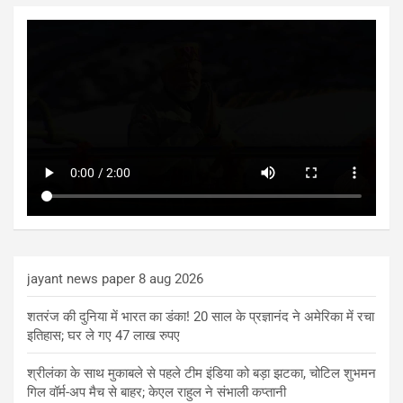
jayant news paper 8 aug 2026
शतरंज की दुनिया में भारत का डंका! 20 साल के प्रज्ञानंद ने अमेरिका में रचा
इतिहास; घर ले गए 47 लाख रुपए
श्रीलंका के साथ मुकाबले से पहले टीम इंडिया को बड़ा झटका, चोटिल शुभमन
गिल वॉर्म-अप मैच से बाहर; केएल राहुल ने संभाली कप्तानी