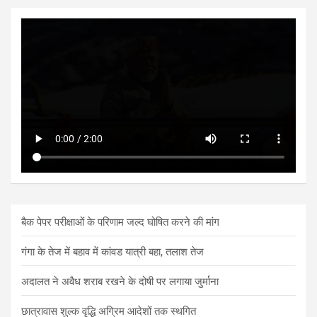
बैक पेपर परीक्षाओं के परिणाम जल्द घोषित करने की मांग
गंगा के तेज में बहाव में कांवड यात्री बहा, तलाश तेज
अदालत ने अवैध शराब रखने के दोषी पर लगाया जुर्माना
छात्रावास शुल्क वृद्धि अग्रिम आदेशों तक स्थगित