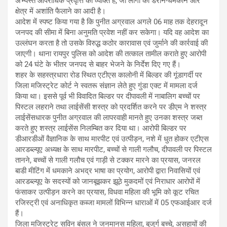
अभ्यस्त आपराधिक प्रवृत्ति का व्यक्ति है, जो लोगों को डराने-धमकाने और
क्षेत्र में अशांति फैलाने का आदी है।
आदेश में स्पष्ट किया गया है कि पुनीत अग्रवाल अगले 06 माह तक देहरादून
जनपद की सीमा में बिना अनुमति प्रवेश नहीं कर सकेगा। यदि वह आदेश का
उल्लंघन करता है तो उसके विरुद्ध कठोर कारावास एवं जुर्माने की कार्रवाई की
जाएगी। थाना रायपुर पुलिस को आदेश की तत्काल तामील कराते हुए आरोपी
को 24 घंटे के भीतर जनपद से बाहर भेजने के निर्देश दिए गए हैं।
शहर के सहस्त्रधारा रोड स्थित एटीएस कालोनी में बिल्डर की गूंडागर्दी पर
जिला मजिस्ट्रेट कोर्ट ने स्वतरू संज्ञान लेते हुए गुंडा एक्ट में मामला दर्ज
किया था। इससे पूर्व भी विवादित बिल्डर पर दीपावली में नाबालिग बच्चों पर
पिस्टल लहराने तथा लाईसेंसी शस्त्र को प्रदर्शित करने पर डीएम ने शस्त्र
लाईसेंसधारक पुनीत अग्रवाल की लापरवाही मानते हुए उनका शस्त्र जब्त
करते हुए शस्त्र लाईसेंस निलम्बित कर दिया था। आरोपी बिल्डर पर
डीआरडीओं वैज्ञानिक के साथ मारपीट एवं उत्पीड़न, नशे में धुत होकर एटीएस
आरडब्ल्यूए अध्यक्ष के साथ मारपीट, बच्चों से गाली गलौच, दीपावली पर पिस्टल
तानने, बच्चों से गाली गलौच एवं गाड़ी से टक्कर मारने का प्रयास, जनरल
बाडी मीटिंग में धमकाने अभद्र भाषा का प्रयोग, आरोपी द्वारा निवासियों एवं
आरडब्ल्यूए के सदस्यों को जानबूझकर झूठे मुकदमों एवं निराधार आरोपों में
फंसाकर उत्पीड़न करने का प्रयास, विधवा महिला की भूमि को कूट रचित
रजिस्ट्री एवं अनाधिकृत कब्जा मामलों विभिन्न धाराओं में 05 एफआईआर दर्ज
हैं।
जिला मजिस्ट्रेट सविन बंसल ने जनमानस महिला, बुजुर्ग बच्चे, असहायों की