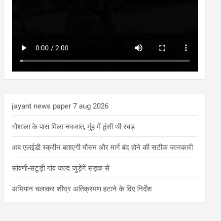
jayant news paper 7 aug 2026
गोशाला के पास मिला नवजात, मुंह में ठूंसी थी रबड़
अब एलईडी स्क्रीन बताएगी मौसम और मार्ग बंद होने की सटीक जानकारी
सांवणी-सटूड़ी गांव जल्द जुड़ेंगे सड़क से
अभियान चलाकर शीघ्र अतिक्रमण हटाने के दिए निर्देश