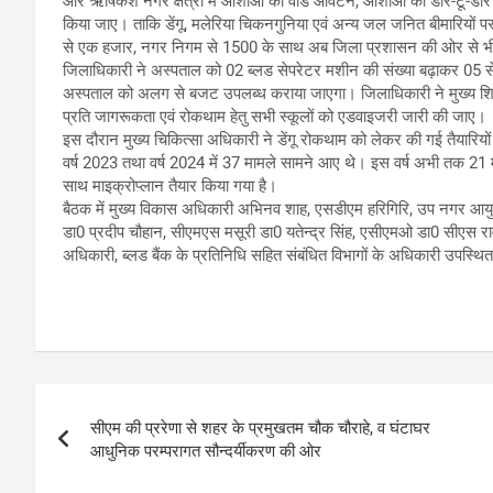
और ऋषिकेश नगर क्षेत्रों में आशाओं को वार्ड आवंटन, आशाओं को डोर-टू-डोर सर्
किया जाए। ताकि डेंगू, मलेरिया चिकनगुनिया एवं अन्य जल जनित बीमारियो
से एक हजार, नगर निगम से 1500 के साथ अब जिला प्रशासन की ओर से भी 
जिलाधिकारी ने अस्पताल को 02 ब्लड सेपरेटर मशीन की संख्या बढ़ाकर 05 से
अस्पताल को अलग से बजट उपलब्ध कराया जाएगा। जिलाधिकारी ने मुख्य शिक्षा 
प्रति जागरूकता एवं रोकथाम हेतु सभी स्कूलों को एडवाइजरी जारी की जाए।
इस दौरान मुख्य चिकित्सा अधिकारी ने डेंगू रोकथाम को लेकर की गई तैयारियों क
वर्ष 2023 तथा वर्ष 2024 में 37 मामले सामने आए थे। इस वर्ष अभी तक 21 माम
साथ माइक्रोप्लान तैयार किया गया है।
बैठक में मुख्य विकास अधिकारी अभिनव शाह, एसडीएम हरिगिरि, उप नगर आयुक
डा0 प्रदीप चौहान, सीएमएस मसूरी डा0 यतेन्द्र सिंह, एसीएमओ डा0 सीएस रावत,
अधिकारी, ब्लड बैंक के प्रतिनिधि सहित संबंधित विभागों के अधिकारी उपस्थि
Post
सीएम की प्ररेणा से शहर के प्रमुखतम चौक चौराहे, व घंटाघर
navigation
आधुनिक परम्परागत सौन्दर्यीकरण की ओर