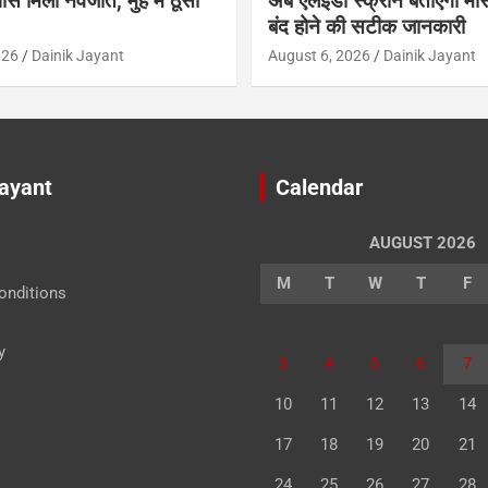
ास मिला नवजात, मुंह में ठूंसी
अब एलईडी स्क्रीन बताएगी मौस
बंद होने की सटीक जानकारी
026
Dainik Jayant
August 6, 2026
Dainik Jayant
Jayant
Calendar
AUGUST 2026
M
T
W
T
F
onditions
y
3
4
5
6
7
10
11
12
13
14
17
18
19
20
21
24
25
26
27
28