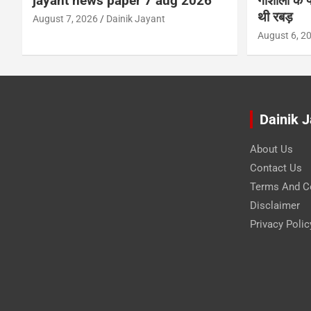
jayant news paper 7 aug 2026
गोशाला के प
थी रबड़
August 7, 2026
Dainik Jayant
August 6, 2
Dainik 
About Us
Contact Us
Terms And C
Disclaimer
Privacy Polic