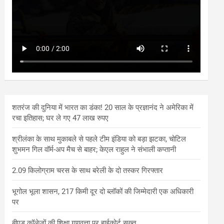
शतरंज की दुनिया में भारत का डंका! 20 साल के प्रज्ञानंद ने अमेरिका में
रचा इतिहास; घर ले गए 47 लाख रुपए
श्रीलंका के साथ मुकाबले से पहले टीम इंडिया को बड़ा झटका, चोटिल
शुभमन गिल वॉर्म-अप मैच से बाहर; केएल राहुल ने संभाली कप्तानी
2.09 किलोग्राम चरस के साथ बरेली के दो तस्कर गिरफ्तार
भूगोल भूला शासन, 217 किमी दूर दो ब्लॉकों की जिम्मेदारी एक अधिकारी
पर
बीएड कॉलेजों की शिक्षा गुणवत्ता पर हाईकोर्ट सख्त