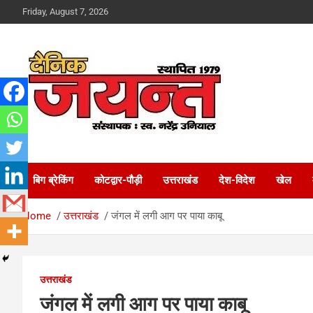
Skip
Friday, August 7, 2026
to
content
Uttarakhand News Portal
Dainik Jayant
बिग ब्रेकिंग
कोटद्वार-पौड़ी
उत्तराखंड
देश-विदेश
खेल
Home
उत्तराखंड
जंगल में लगी आग पर पाया काबू
उत्तराखंड
जंगल में लगी आग पर पाया काबू