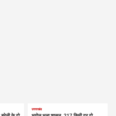
उत्तराखंड
बरेली के दो
भूगोल भूला शासन, 217 किमी दूर दो