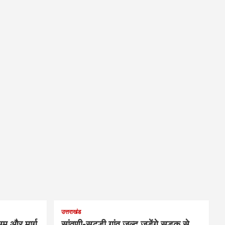
उत्तराखंड
म और मार्ग
सांवणी-सटूड़ी गांव जल्द जुड़ेंगे सड़क से