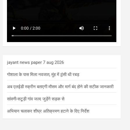
jayant news paper 7 aug 2026
गोशाला के पास मिला नवजात, मुंह में ठूंसी थी रबड़
अब एलईडी स्क्रीन बताएगी मौसम और मार्ग बंद होने की सटीक जानकारी
सांवणी-सटूड़ी गांव जल्द जुड़ेंगे सड़क से
अभियान चलाकर शीघ्र अतिक्रमण हटाने के दिए निर्देश