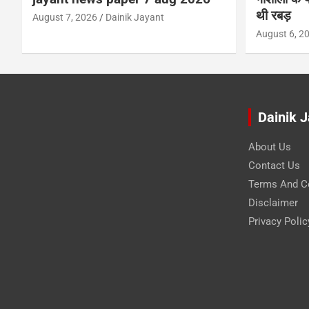
थी रबड़
August 7, 2026
Dainik Jayant
August 6, 2
Dainik 
About Us
Contact Us
Terms And C
Disclaimer
Privacy Polic