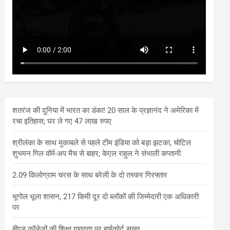
शतरंज की दुनिया में भारत का डंका! 20 साल के प्रज्ञानंद ने अमेरिका में
रचा इतिहास; घर ले गए 47 लाख रुपए
श्रीलंका के साथ मुकाबले से पहले टीम इंडिया को बड़ा झटका, चोटिल
शुभमन गिल वॉर्म-अप मैच से बाहर; केएल राहुल ने संभाली कप्तानी
2.09 किलोग्राम चरस के साथ बरेली के दो तस्कर गिरफ्तार
भूगोल भूला शासन, 217 किमी दूर दो ब्लॉकों की जिम्मेदारी एक अधिकारी
पर
बीएड कॉलेजों की शिक्षा गुणवत्ता पर हाईकोर्ट सख्त