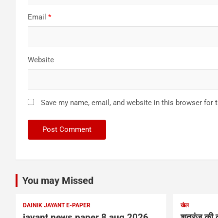
Email
*
Website
Save my name, email, and website in this browser for 
You may Missed
DAINIK JAYANT E-PAPER
खेल
jayant news paper 8 aug 2026
शतरंज की द