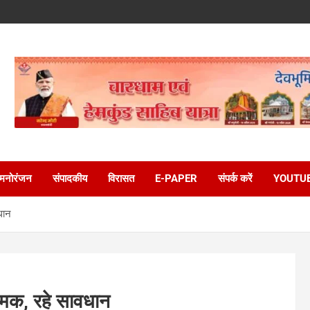
मनोरंजन
संपादकीय
विरासत
E-PAPER
संपर्क करें
YOUTU
धान
 धमक, रहे सावधान